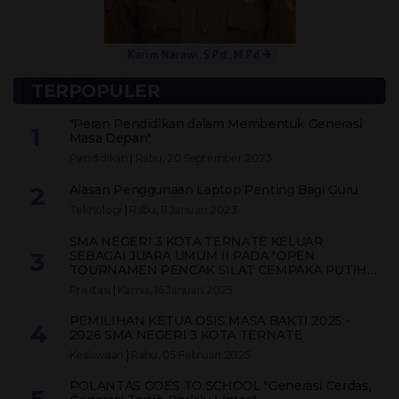
Karim Narawi, S.Pd., M.Pd
TERPOPULER
"Peran Pendidikan dalam Membentuk Generasi
1
Masa Depan"
Pendidikan
|
Rabu, 20 September 2023
2
Alasan Penggunaan Laptop Penting Bagi Guru
Teknologi
|
Rabu, 11 Januari 2023
SMA NEGERI 3 KOTA TERNATE KELUAR
3
SEBAGAI JUARA UMUM II PADA "OPEN
TOURNAMEN PENCAK SILAT CEMPAKA PUTIH
CUP X 2024 KOTA TERNATE"
Prestasi
|
Kamis, 16 Januari 2025
PEMILIHAN KETUA OSIS MASA BAKTI 2025 -
4
2026 SMA NEGERI 3 KOTA TERNATE
Kesiswaan
|
Rabu, 05 Februari 2025
POLANTAS GOES TO SCHOOL "Generasi Cerdas,