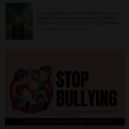
SMA NEGERI 3 KOTA TERNATE KELUAR
SEBAGAI JUARA UMUM II PADA "OPEN
TOURNAMEN PENCAK SILAT CEMPAKA
PUTIH CUP X 2024 KOTA TERNATE"
Prestasi
|
Kamis, 16 Januari 2025