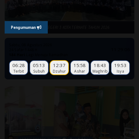
A DIDIK SMA NEGERI 3 KOTA TERNATE TAHUN 2026
Pengumuman
Sabtu, 08 Agustus 2026
11:29:07
24 Safar 1448 H
184 Hari
Lagi Menuju Ramadhan
06:28
05:13
12:37
15:58
18:43
19:53
Terbit
Subuh
Dzuhur
Ashar
Maghrib
Isya