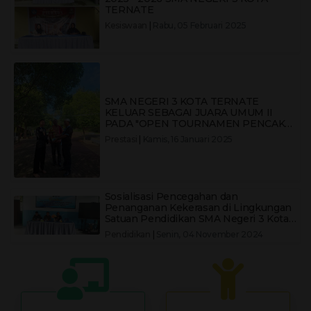
TERNATE
Kesiswaan
|
Rabu, 05 Februari 2025
SMA NEGERI 3 KOTA TERNATE
KELUAR SEBAGAI JUARA UMUM II
PADA "OPEN TOURNAMEN PENCAK
SILAT CEMPAKA PUTIH CUP X 2024
Prestasi
|
Kamis, 16 Januari 2025
KOTA TERNATE"
Sosialisasi Pencegahan dan
Penanganan Kekerasan di Lingkungan
Satuan Pendidikan SMA Negeri 3 Kota
Ternate
Pendidikan
|
Senin, 04 November 2024