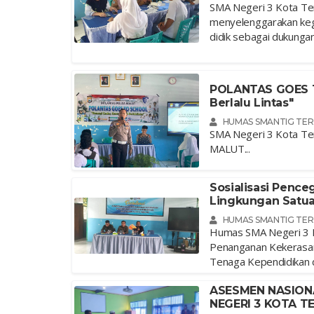
SMA Negeri 3 Kota T
menyelenggarakan kegi
didik sebagai dukunga
POLANTAS GOES TO
Berlalu Lintas"
HUMAS SMANTIG TE
SMA Negeri 3 Kota T
MALUT...
Sosialisasi Penc
Lingkungan Satua
HUMAS SMANTIG TE
Humas SMA Negeri 3 K
Penanganan Kekerasan 
Tenaga Kependidikan d
ASESMEN NASION
NEGERI 3 KOTA T