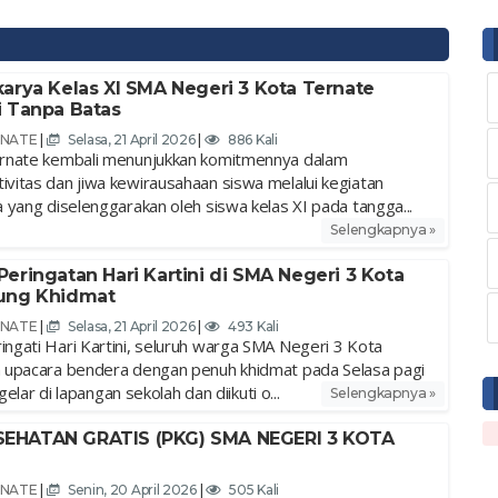
arya Kelas XI SMA Negeri 3 Kota Ternate
i Tanpa Batas
RNATE
|
Selasa, 21 April 2026
|
886 Kali
rnate kembali menunjukkan komitmennya dalam
itas dan jiwa kewirausahaan siswa melalui kegiatan
yang diselenggarakan oleh siswa kelas XI pada tangga...
Selengkapnya »
eringatan Hari Kartini di SMA Negeri 3 Kota
sung Khidmat
RNATE
|
Selasa, 21 April 2026
|
493 Kali
gati Hari Kartini, seluruh warga SMA Negeri 3 Kota
 upacara bendera dengan penuh khidmat pada Selasa pagi
gelar di lapangan sekolah dan diikuti o...
Selengkapnya »
EHATAN GRATIS (PKG) SMA NEGERI 3 KOTA
RNATE
|
Senin, 20 April 2026
|
505 Kali