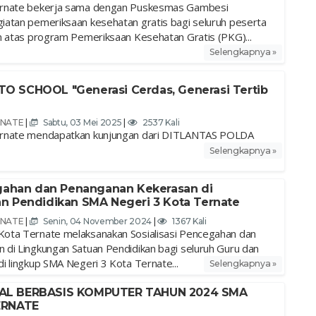
ernate bekerja sama dengan Puskesmas Gambesi
atan pemeriksaan kesehatan gratis bagi seluruh peserta
n atas program Pemeriksaan Kesehatan Gratis (PKG)...
Selengkapnya »
 SCHOOL "Generasi Cerdas, Generasi Tertib
RNATE
|
Sabtu, 03 Mei 2025
|
2537 Kali
ernate mendapatkan kunjungan dari DITLANTAS POLDA
Selengkapnya »
egahan dan Penanganan Kekerasan di
n Pendidikan SMA Negeri 3 Kota Ternate
RNATE
|
Senin, 04 November 2024
|
1367 Kali
ota Ternate melaksanakan Sosialisasi Pencegahan dan
di Lingkungan Satuan Pendidikan bagi seluruh Guru dan
i lingkup SMA Negeri 3 Kota Ternate...
Selengkapnya »
AL BERBASIS KOMPUTER TAHUN 2024 SMA
ERNATE