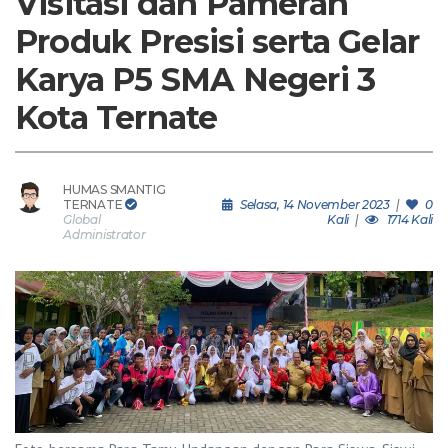
Visitasi dan Pameran
Produk Presisi serta Gelar
Karya P5 SMA Negeri 3
Kota Ternate
HUMAS SMANTIG
TERNATE
Selasa, 14 November 2023
|
0
Global
Kali
|
1714 Kali
Administrator