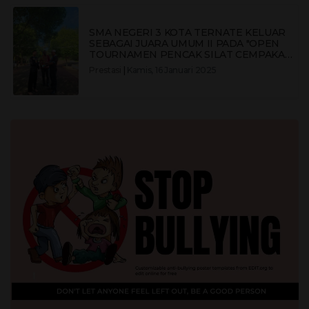
SMA NEGERI 3 KOTA TERNATE KELUAR
SEBAGAI JUARA UMUM II PADA "OPEN
TOURNAMEN PENCAK SILAT CEMPAKA
PUTIH CUP X 2024 KOTA TERNATE"
Prestasi
|
Kamis, 16 Januari 2025