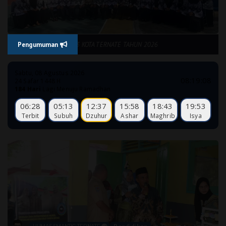
K SMA NEGERI 3 KOTA TERNATE TAHUN 2026
Pengumuman
Sabtu, 08 Agustus 2026
08:19:09
24 Safar 1448 H
184 Hari
Lagi Menuju Ramadhan
06:28
05:13
12:37
15:58
18:43
19:53
Terbit
Subuh
Dzuhur
Ashar
Maghrib
Isya