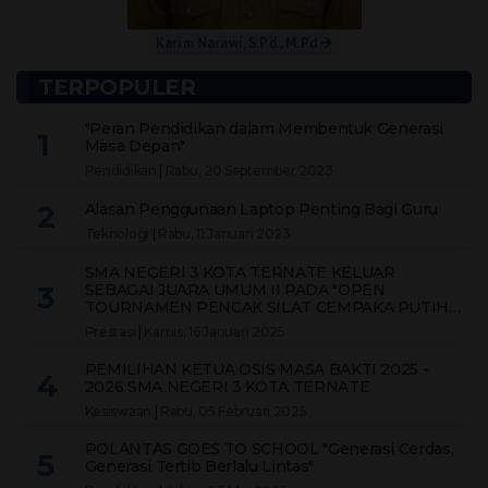
Karim Narawi, S.Pd., M.Pd
TERPOPULER
"Peran Pendidikan dalam Membentuk Generasi
1
Masa Depan"
Pendidikan
|
Rabu, 20 September 2023
2
Alasan Penggunaan Laptop Penting Bagi Guru
Teknologi
|
Rabu, 11 Januari 2023
SMA NEGERI 3 KOTA TERNATE KELUAR
3
SEBAGAI JUARA UMUM II PADA "OPEN
TOURNAMEN PENCAK SILAT CEMPAKA PUTIH
CUP X 2024 KOTA TERNATE"
Prestasi
|
Kamis, 16 Januari 2025
PEMILIHAN KETUA OSIS MASA BAKTI 2025 -
4
2026 SMA NEGERI 3 KOTA TERNATE
Kesiswaan
|
Rabu, 05 Februari 2025
POLANTAS GOES TO SCHOOL "Generasi Cerdas,
5
Generasi Tertib Berlalu Lintas"