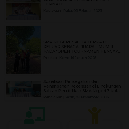
TERNATE
Kesiswaan
|
Rabu, 05 Februari 2025
SMA NEGERI 3 KOTA TERNATE
KELUAR SEBAGAI JUARA UMUM II
PADA "OPEN TOURNAMEN PENCAK
SILAT CEMPAKA PUTIH CUP X 2024
Prestasi
|
Kamis, 16 Januari 2025
KOTA TERNATE"
Sosialisasi Pencegahan dan
Penanganan Kekerasan di Lingkungan
Satuan Pendidikan SMA Negeri 3 Kota
Ternate
Pendidikan
|
Senin, 04 November 2024